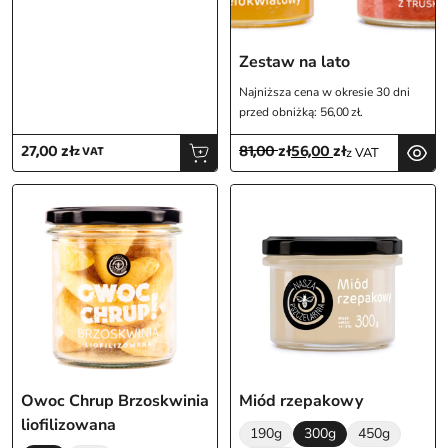
Zestaw na lato
Najniższa cena w okresie 30 dni
przed obniżką:
56,00
zł
.
27,00
zł
81,00
zł
56,00
zł
z VAT
z VAT
Pierwotna
Aktualna
cena
cena
wynosiła:
wynosi:
81,00 zł.
56,00 zł.
Owoc Chrup Brzoskwinia
Miód rzepakowy
liofilizowana
190g
300g
450g