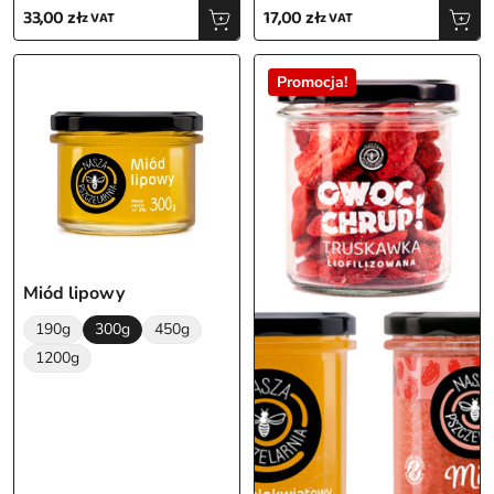
33,00
zł
17,00
zł
z VAT
z VAT
Promocja!
Miód lipowy
190g
300g
450g
1200g