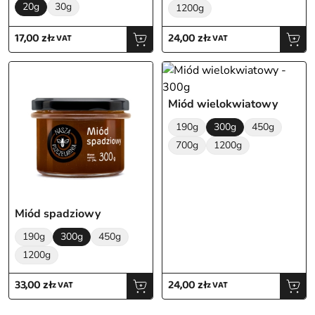
20g
30g
1200g
17,00
zł
24,00
zł
z VAT
z VAT
Miód wielokwiatowy
190g
300g
450g
700g
1200g
Miód spadziowy
190g
300g
450g
1200g
33,00
zł
24,00
zł
z VAT
z VAT