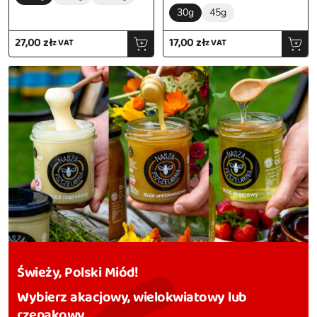
30g
45g
27,00
zł
17,00
zł
z VAT
z VAT
Świeży, Polski Miód!
Wybierz akacjowy, wielokwiatowy lub
rzepakowy