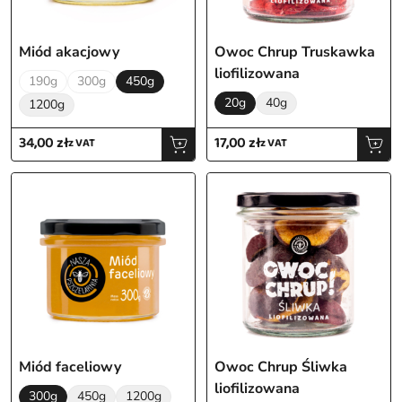
Miód akacjowy
Owoc Chrup Truskawka
Sortuj
liofilizowana
190g
300g
450g
20g
40g
1200g
Pojemność
34,00
zł
17,00
zł
z VAT
z VAT
Miód faceliowy
Owoc Chrup Śliwka
liofilizowana
300g
450g
1200g