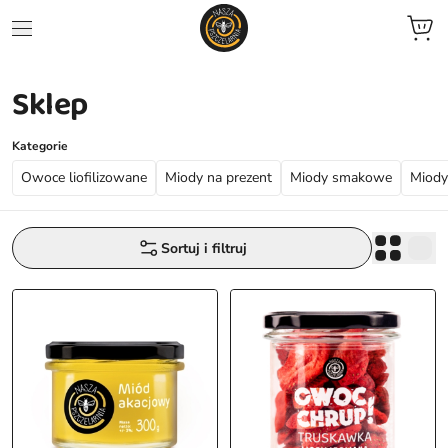
Sklep
jne
we
Kategorie
Owoce liofilizowane
Miody na prezent
Miody smakowe
Miody
ent
zele
Sortuj i filtruj
zowane
ocyjne