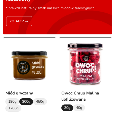
Sprawdź naturalny smak naszych miodów tradycyjnych!
ZOBACZ
Miód gryczany
Owoc Chrup Malina
liofilizowana
190g
300g
450g
30g
40g
1200g