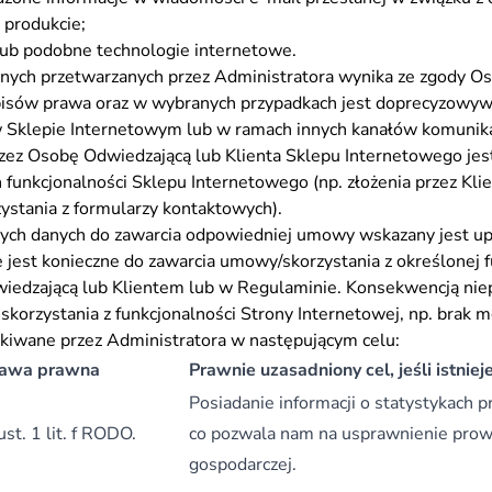
 produkcie;
e lub podobne technologie internetowe.
danych przetwarzanych przez Administratora wynika ze zgody O
episów prawa oraz w wybranych przypadkach jest doprecyzowyw
Sklepie Internetowym lub w ramach innych kanałów komunika
ez Osobę Odwiedzającą lub Klienta Sklepu Internetowego jes
 funkcjonalności Sklepu Internetowego (np. złożenia przez Klie
rzystania z formularzy kontaktowych).
ch danych do zawarcia odpowiedniej umowy wskazany jest up
 jest konieczne do zawarcia umowy/skorzystania z określonej f
wiedzającą lub Klientem lub w Regulaminie. Konsekwencją ni
skorzystania z funkcjonalności Strony Internetowej, np. brak 
iwane przez Administratora w następującym celu:
tawa prawna
Prawnie uzasadniony cel, jeśli istniej
Posiadanie informacji o statystykach 
 ust. 1 lit. f RODO.
co pozwala nam na usprawnienie prowa
gospodarczej.