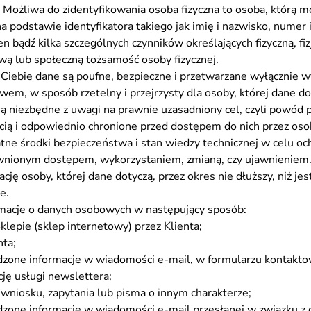
j. Możliwa do zidentyfikowania osoba fizyczna to osoba, którą 
 podstawie identyfikatora takiego jak imię i nazwisko, numer id
en bądź kilka szczególnych czynników określających fizyczną, fiz
wą lub społeczną tożsamość osoby fizycznej.
iebie dane są poufne, bezpieczne i przetwarzane wyłącznie wt
em, w sposób rzetelny i przejrzysty dla osoby, której dane do
re są niezbędne z uwagi na prawnie uzasadniony cel, czyli powó
cią i odpowiednio chronione przed dostępem do nich przez os
ne środki bezpieczeństwa i stan wiedzy technicznej w celu o
awnionym dostępem, wykorzystaniem, zmianą, czy ujawnieni
cję osoby, której dane dotyczą, przez okres nie dłuższy, niż je
e.
rmacje o danych osobowych w następujący sposób:
lepie (sklep internetowy) przez Klienta;
nta;
zone informacje w wiadomości e-mail, w formularzu kontakt
ję usługi newslettera;
 wniosku, zapytania lub pisma o innym charakterze;
one informacje w wiadomości e-mail przesłanej w związku z c