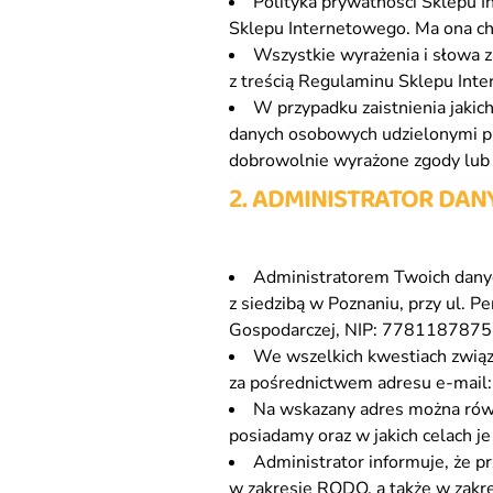
Polityka prywatności Sklepu I
Sklepu Internetowego. Ma ona ch
Wszystkie wyrażenia i słowa za
z treścią Regulaminu Sklepu Int
W przypadku zaistnienia jakic
danych osobowych udzielonymi pr
dobrowolnie wyrażone zgody lub p
2. ADMINISTRATOR DA
Administratorem Twoich dany
z siedzibą w Poznaniu, przy ul. P
Gospodarczej, NIP: 7781187875
We wszelkich kwestiach związ
za pośrednictwem adresu e-mail
Na wskazany adres można równi
posiadamy oraz w jakich celach j
Administrator informuje, że 
w zakresie RODO, a także w zakr