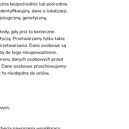
można bezpośrednio lub pośrednio
entyfikacyjny, dane o lokalizacji,
jologiczną, genetyczną,
edy, gdy jest to konieczne.
tyczą. Przetwarzamy tylko takie
d przetwarzania. Dane osobowe są
oby do tego nieupoważnione.
chrony danych osobowych przed
em. Dane osobowe przechowujemy
st to niezbędne do celów,
owym;
hęcią nawiązania współpracy;