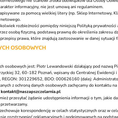
nternetowego nie stanowi źródła obowiązków dla Osoby Odwied
arakter informacyjny, nie jest umową ani regulaminem.
pisywane za pomocą wielkiej litery (np. Sklep Internetowy, Kli
ernetowego.
hkolwiek rozbieżności pomiędzy niniejszą Polityką prywatności
zez osobą fizyczną, podstawą prawną do określenia zakresu dz
rzepisy prawa, które znajdują zastosowanie w danej sytuacji f
NYCH OSOBOWYCH
ch osobowych jest
: Piotr Lewandowski działający pod nazwą 
erzyckiej 32, 60-182 Poznań, wpisany do Centralnej Ewidencji i 
, REGON: 301229652, BDO: 000626160 (dalej: Administrator
anych z ochroną danych osobowych zachęcamy do kontaktu na 
:
kontakt@naszapszczelarnia.pl
eż przesyłać żądanie udostępnienia informacji o tym, jakie 
e przetwarzamy.
przechowuje korespondencję w celach statystycznych oraz w ce
esie rozstrzygnięć reklamacyjnych i podejmowanych na podsta