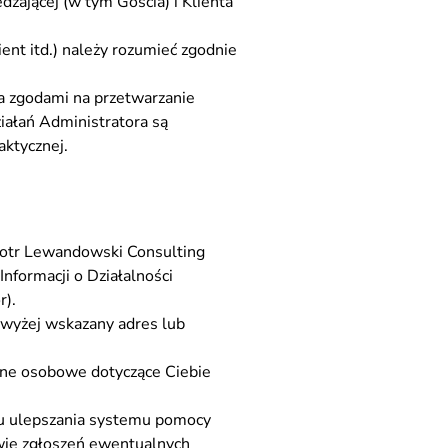
zającej (w tym Gościa) i Klienta
ent itd.) należy rozumieć zgodnie
 a zgodami na przetwarzanie
iałań Administratora są
aktycznej.
Piotr Lewandowski Consulting
Informacji o Działalności
).
wyżej wskazany adres lub
dane osobowe dotyczące Ciebie
lu ulepszania systemu pomocy
wie zgłoszeń ewentualnych