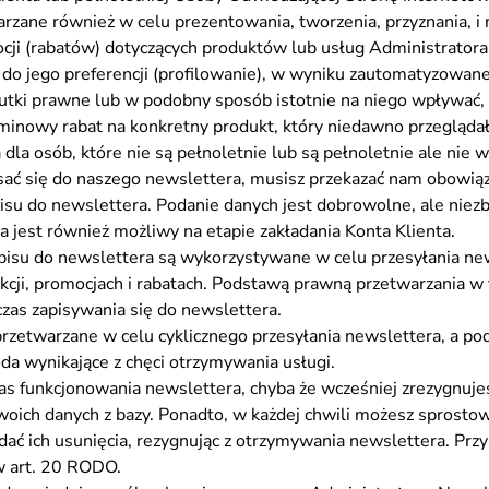
ane również w celu prezentowania, tworzenia, przyznania, i
ocji (rabatów) dotyczących produktów lub usług Administratora
o jego preferencji (profilowanie), w wyniku zautomatyzowan
tki prawne lub w podobny sposób istotnie na niego wpływać,
rminowy rabat na konkretny produkt, który niedawno przegląda
la osób, które nie są pełnoletnie lub są pełnoletnie ale nie wy
isać się do naszego newslettera, musisz przekazać nam obowi
su do newslettera. Podanie danych jest dobrowolne, ale niezbę
a jest również możliwy na etapie zakładania Konta Klienta.
isu do newslettera są wykorzystywane w celu przesyłania ne
lekcji, promocjach i rabatach. Podstawą prawną przetwarzania w t
as zapisywania się do newslettera.
zetwarzane w celu cyklicznego przesyłania newslettera, a pod
goda wynikające z chęci otrzymywania usługi.
s funkcjonowania newslettera, chyba że wcześniej zrezygnuje
woich danych z bazy. Ponadto, w każdej chwili możesz sprosto
dać ich usunięcia, rezygnując z otrzymywania newslettera. Prz
w art. 20 RODO.