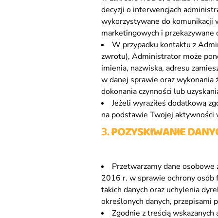
decyzji o interwencjach adminis
wykorzystywane do komunikacji w 
marketingowych i przekazywane 
W przypadku kontaktu z Admini
zwrotu), Administrator może pon
imienia, nazwiska, adresu zamies
w danej sprawie oraz wykonania ż
dokonania czynności lub uzyskania
Jeżeli wyraziłeś dodatkową zg
na podstawie Twojej aktywności w
3.
POZYSKIWANIE DANYC
Przetwarzamy dane osobowe zg
2016 r. w sprawie ochrony osób
takich danych oraz uchylenia dyr
określonych danych, przepisami 
Zgodnie z treścią wskazanych 