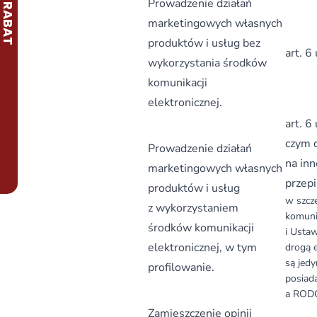
Prowadzenie działań
marketingowych własnych
produktów i usług bez
art. 6
wykorzystania środków
komunikacji
elektronicznej.
art. 6
czym d
Prowadzenie działań
na in
marketingowych własnych
przepi
produktów i usług
w szcz
z wykorzystaniem
komunik
środków komunikacji
i Usta
elektronicznej, w tym
drogą 
są jed
profilowanie.
posiada
a ROD
Zamieszczenie opinii