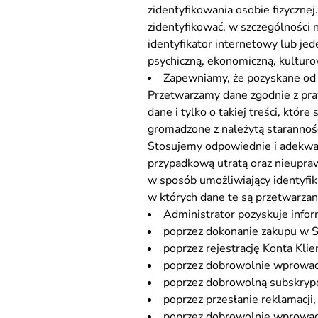
zidentyfikowania osobie fizyczne
zidentyfikować, w szczególności na
identyfikator internetowy lub jed
psychiczną, ekonomiczną, kulturo
Zapewniamy, że pozyskane od C
Przetwarzamy dane zgodnie z praw
dane i tylko o takiej treści, któ
gromadzone z należytą starannoś
Stosujemy odpowiednie i adekwat
przypadkową utratą oraz nieupr
w sposób umożliwiający identyfika
w których dane te są przetwarzan
Administrator pozyskuje info
poprzez dokonanie zakupu w Sk
poprzez rejestrację Konta Klie
poprzez dobrowolnie wprowad
poprzez dobrowolną subskrypc
poprzez przesłanie reklamacji,
poprzez dobrowolnie wprowadz