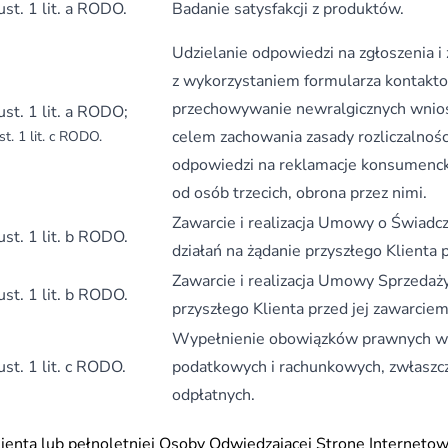
 ust. 1 lit. a RODO.
Badanie satysfakcji z produktów.
Udzielanie odpowiedzi na zgłoszenia i
z wykorzystaniem formularza kontakto
przechowywanie newralgicznych wnios
 ust. 1 lit. a RODO;
celem zachowania zasady rozliczalnośc
ust. 1 lit. c RODO.
odpowiedzi na reklamacje konsumenck
od osób trzecich, obrona przez nimi.
Zawarcie i realizacja Umowy o Świadcz
 ust. 1 lit. b RODO.
działań na żądanie przyszłego Klienta 
Zawarcie i realizacja Umowy Sprzedaży
 ust. 1 lit. b RODO.
przyszłego Klienta przed jej zawarciem
Wypełnienie obowiązków prawnych wyn
 ust. 1 lit. c RODO.
podatkowych i rachunkowych, zwłasz
odpłatnych.
ienta lub pełnoletniej Osoby Odwiedzającej Stronę Internetow