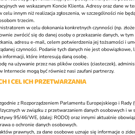
tracyjnych we wskazanym Koncie Klienta. Adresy oraz dane w 
celu innym niż realizacja zgłoszenia, w szczególności nie bę
osobom trzecim.
stratorem w celu dokonania konkretnych czynności (np. złożen
ownie zwrócić się do danej osoby o przekazanie danych, w tym
zkania, adresu e-mail, celem potwierdzenia jej tożsamości i u
ądanej czynności. Podanie tych danych nie jest obowiązkowe, 
 informacji, które interesują daną osobę.
odę na używanie przez nas plików cookies (ciasteczek), admini
 Internecie mogą być również nasi zaufani partnerzy.
H I CEL ICH PRZETWARZANIA
odnie z Rozporządzeniem Parlamentu Europejskiego i Rady (
 fizycznych w związku z przetwarzaniem danych osobowych i 
ektywy 95/46/WE, (dalej: RODO) oraz innymi aktualnie obowiąz
prawa o ochronie danych osobowych.
aktów prawnych, za dane osobowe uznaje się informacje o zide