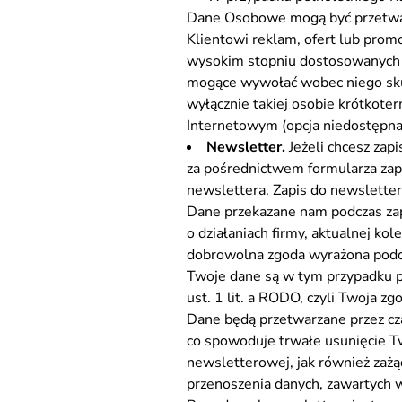
Dane Osobowe mogą być przetwarz
Klientowi reklam, ofert lub prom
wysokim stopniu dostosowanych d
mogące wywołać wobec niego sku
wyłącznie takiej osobie krótkote
Internetowym (opcja niedostępna d
Newsletter.
Jeżeli chcesz zap
za pośrednictwem formularza zapi
newslettera. Zapis do newsletter
Dane przekazane nam podczas zap
o działaniach firmy, aktualnej ko
dobrowolna zgoda wyrażona podcz
Twoje dane są w tym przypadku pr
ust. 1 lit. a RODO, czyli Twoja z
Dane będą przetwarzane przez cza
co spowoduje trwałe usunięcie T
newsletterowej, jak również zażą
przenoszenia danych, zawartych 