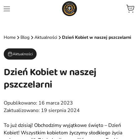
jne
Home
Blog
Aktualności
Dzień Kobiet w naszej pszczelarni
we
Aktualności
ent
Dzień Kobiet w naszej
zele
pszczelarni
zowane
Opublikowano:
16 marca 2023
ocyjne
Zaktualizowano:
19 sierpnia 2024
To już dzisiaj! Obchodzimy wyjątkowe święto – Dzień
Kobiet! Wszystkim kobietom życzymy słodkiego życia