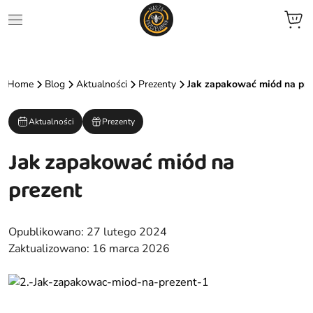
jne
Home
Blog
Aktualności
Prezenty
Jak zapakować miód na pre
we
Aktualności
Prezenty
ent
Jak zapakować miód na
zele
prezent
zowane
Opublikowano:
27 lutego 2024
ocyjne
Zaktualizowano:
16 marca 2026