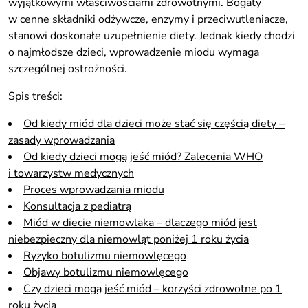
wyjątkowymi właściwościami zdrowotnymi. Bogaty
w cenne składniki odżywcze, enzymy i przeciwutleniacze,
stanowi doskonałe uzupełnienie diety. Jednak kiedy chodzi
o najmłodsze dzieci, wprowadzenie miodu wymaga
szczególnej ostrożności.
Spis treści:
Od kiedy miód dla dzieci może stać się częścią diety –
zasady wprowadzania
Od kiedy dzieci mogą jeść miód? Zalecenia WHO
i towarzystw medycznych
Proces wprowadzania miodu
Konsultacja z pediatrą
Miód w diecie niemowlaka – dlaczego miód jest
niebezpieczny dla niemowląt poniżej 1 roku życia
Ryzyko botulizmu niemowlęcego
Objawy botulizmu niemowlęcego
Czy dzieci mogą jeść miód – korzyści zdrowotne po 1
roku życia