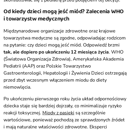
skonsultować się z pediatrą przed podjęciem tej decyzji.
Od kiedy dzieci mogą jeść miód? Zalecenia WHO
i towarzystw medycznych
Międzynarodowe organizacje zdrowotne oraz krajowe
towarzystwa medyczne są zgodne, odpowiadając rodzicom
na pytanie: czy dzieci mogą jeść miód. Odpowiedź brzmi
tak, ale dopiero po ukończeniu 12 miesiąca życia
. WHO
(Światowa Organizacja Zdrowia), Amerykańska Akademia
Pediatrii (AAP) oraz Polskie Towarzystwo
Gastroenterologii, Hepatologii i Żywienia Dzieci ostrzegają
przed zbyt wczesnym włączeniem miodu do diety
niemowlęcia.
Po ukończeniu pierwszego roku życia układ odpornościowy
dziecka staje się bardziej dojrzały, co minimalizuje ryzyko
reakcji toksycznej.
Miody z pasieki
są szczególnie
wartościowe, ponieważ pochodzą ze sprawdzonych źródeł
i mają naturalne właściwości zdrowotne. Eksperci