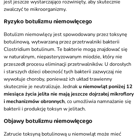
jest jeszcze wystarczająco rozwinięty, aby skutecznie
zwalczyć te mikroorganizmy.
Ryzyko botulizmu niemowlęcego
Botulizm niemowlęcy jest spowodowany przez toksynę
botulinową, wytwarzaną przez przetrwalniki bakterii
Clostridium botulinum. Te bakterie mogą znajdować się
w naturalnym, niepasteryzowanym miodzie, który nie
przeszedł procesu eliminacji przetrwalników. U dorosłych
i starszych dzieci obecność tych bakterii zazwyczaj nie
wywołuje choroby, ponieważ ich układ trawienny
skutecznie je neutralizuje. Jednak
u niemowląt poniżej 12
miesiąca życia jelita nie mają jeszcze dojrzałej mikroflory
i mechanizmów obronnych
, co umożliwia namnażanie się
bakterii i produkcję toksyn w jelitach.
Objawy botulizmu niemowlęcego
Zatrucie toksyną botulinową u niemowląt może mieć