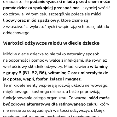
oznacza to, że
podanie łyżeczki miodu przed snem może
pomóc dziecku spokojniej przespać noc
i szybciej wrócić
do zdrowia. W tym celu szczególnie poleca się
miód
lipowy oraz miód spadziowy
, które znane są
z właściwości wykrztuśnych i wspierających pracę układu
oddechowego.
Wartości odżywcze miodu w diecie dziecka
Miód w diecie dziecka to nie tylko naturalny sposób
na odporność i pomoc w walce z infekcjami, ale również
wartościowy składnik odżywczy. Miód zawiera
witaminy
z grupy B (B1, B2, B6), witaminę C oraz minerały takie
jak potas, wapń, fosfor, żelazo i magnez
.
Te mikroelementy wspierają rozwój układu nerwowego,
mięśniowego i kostnego dziecka, a także poprawiają
funkcjonowanie całego organizmu. Co ważne,
miód może
być zdrową alternatywą dla rafinowanego cukru
, który
nie niesie za sobą żadnych wartości odżywczych. Dzięki
swojemu naturalnemu pochodzeniu i przyjemnemu