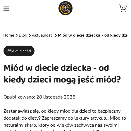
jne
Home
Blog
Aktualności
Miód w diecie dziecka - od kiedy dzie
we
Aktualności
ent
Miód w diecie dziecka - od
zele
kiedy dzieci mogą jeść miód?
zowane
Opublikowano:
28 listopada 2025
ocyjne
Zastanawiasz się, od kiedy miód dla dzieci to bezpieczny
dodatek do diety? Zapraszamy do lektury artykułu. Miód to
naturalny skarb, który od wieków zachwyca nas swoimi