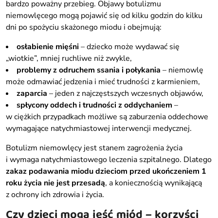
bardzo poważny przebieg. Objawy botulizmu
niemowlęcego mogą pojawić się od kilku godzin do kilku
dni po spożyciu skażonego miodu i obejmują:
osłabienie mięśni
– dziecko może wydawać się
„wiotkie”, mniej ruchliwe niż zwykle,
problemy z odruchem ssania i połykania
– niemowlę
może odmawiać jedzenia i mieć trudności z karmieniem,
zaparcia
– jeden z najczęstszych wczesnych objawów,
spłycony oddech i trudności z oddychaniem
–
w ciężkich przypadkach możliwe są zaburzenia oddechowe
wymagające natychmiastowej interwencji medycznej.
Botulizm niemowlęcy jest stanem zagrożenia życia
i wymaga natychmiastowego leczenia szpitalnego. Dlatego
zakaz podawania miodu dzieciom przed ukończeniem 1
roku życia
nie jest przesadą
, a koniecznością wynikającą
z ochrony ich zdrowia i życia.
Czy dzieci mogą jeść miód – korzyści