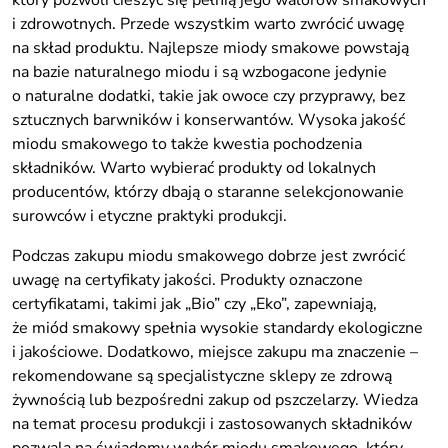
który pozwoli cieszyć się pełnią jego walorów smakowych
i zdrowotnych. Przede wszystkim warto zwrócić uwagę
na skład produktu. Najlepsze miody smakowe powstają
na bazie naturalnego miodu i są wzbogacone jedynie
o naturalne dodatki, takie jak owoce czy przyprawy, bez
sztucznych barwników i konserwantów. Wysoka jakość
miodu smakowego to także kwestia pochodzenia
składników. Warto wybierać produkty od lokalnych
producentów, którzy dbają o staranne selekcjonowanie
surowców i etyczne praktyki produkcji.
Podczas zakupu miodu smakowego dobrze jest zwrócić
uwagę na certyfikaty jakości. Produkty oznaczone
certyfikatami, takimi jak „Bio” czy „Eko”, zapewniają,
że miód smakowy spełnia wysokie standardy ekologiczne
i jakościowe. Dodatkowo, miejsce zakupu ma znaczenie –
rekomendowane są specjalistyczne sklepy ze zdrową
żywnością lub bezpośredni zakup od pszczelarzy. Wiedza
na temat procesu produkcji i zastosowanych składników