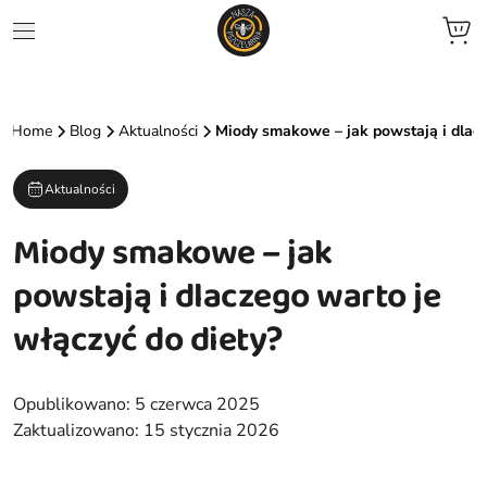
jne
Home
Blog
Aktualności
Miody smakowe – jak powstają i dlacz
we
Aktualności
ent
Miody smakowe – jak
zele
powstają i dlaczego warto je
zowane
włączyć do diety?
ocyjne
Opublikowano:
5 czerwca 2025
Zaktualizowano:
15 stycznia 2026