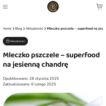
jne
Home
Blog
Aktualności
Mleczko pszczele – superfood na jesi
we
Aktualności
ent
Mleczko pszczele – superfood
zele
na jesienną chandrę
zowane
Opublikowano:
28 stycznia 2025
ocyjne
Zaktualizowano:
6 lutego 2025