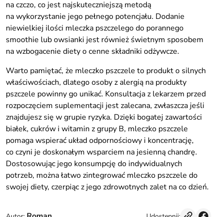
na czczo, co jest najskuteczniejszą metodą
na wykorzystanie jego pełnego potencjału. Dodanie
niewielkiej ilości mleczka pszczelego do porannego
smoothie lub owsianki jest również świetnym sposobem
na wzbogacenie diety o cenne składniki odżywcze.
Warto pamiętać, że mleczko pszczele to produkt o silnych
właściwościach, dlatego osoby z alergią na produkty
pszczele powinny go unikać. Konsultacja z lekarzem przed
rozpoczęciem suplementacji jest zalecana, zwłaszcza jeśli
znajdujesz się w grupie ryzyka. Dzięki bogatej zawartości
białek, cukrów i witamin z grupy B, mleczko pszczele
pomaga wspierać układ odpornościowy i koncentrację,
co czyni je doskonałym wsparciem na jesienną chandrę.
Dostosowując jego konsumpcję do indywidualnych
potrzeb, można łatwo zintegrować mleczko pszczele do
swojej diety, czerpiąc z jego zdrowotnych zalet na co dzień.
Roman
Udostępnij:
Autor: