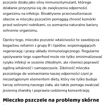
pszczele działa jako silny immunostymulant, którego
działanie przyczynia się do zwiększenia odporności
organizmu na infekcje. Bioaktywne przeciwutleniacze
obecne w mleczku pszczelim pomagają chronić komórki
przed wolnymi rodnikami, co wzmacnia naturalne bariery
ochronne organizmu.
Oprócz tego, mleczko pszczele właściwości te zawdzięcza
bogactwu witamin z grupy B i lipidów, wspomagających
regenerację i pracę układu immunologicznego. Regularne
spożywanie tego superfood może nie tylko zminimalizować
ryzyko infekcji w sezonie chłodnym, ale również poprawić
ogólną witalność i samopoczucie. Zdolność mleczka
pszczelego do wzmacniania naszej odporności czyni je
niezastąpionym elementem diety, który nie tylko buduje
tarczę ochronną naszego ciała, ale także pomaga zwalczać
jesienną chandrę i poprawia codzienną koncentrację.
Mleczko pszczele na problemy skórne