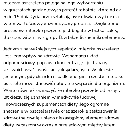
mleczka pszczelego polega na jego wytwarzaniu
w gruczołach gardzielowych pszczół robotnic, które od ok.
5 do 15 dnia życia przekształcają pyłek kwiatowy i nektar
w ten wartościowy enzymatyczny preparat. Dzięki temu
procesowi mleczko pszczele jest bogate w białka, cukry,
tłuszcze, witaminy z grupy B, a także liczne mikroelementy.
Jednym z najważniejszych aspektów mleczka pszczelego
jest jego wpływ na zdrowie. Wspomaga układ
odpornościowy, poprawia koncentrację i jest znany
ze swoich właściwości antyoksydacyjnych. W okresie
jesiennym, gdy chandra i spadki energii są częste, mleczko
pszczele może stanowić naturalne wsparcie dla organizmu.
Warto również zaznaczyć, że mleczko pszczele od tysięcy
lat cieszy się uznaniem w medycynie ludowej
i nowoczesnych suplementach diety. Jego ogromne
znaczenie w pszczelarstwie oraz szerokie zastosowania
zdrowotne czynią z niego niezastąpiony element zdrowej
diety, zwłaszcza w okresie przejściowym między latem