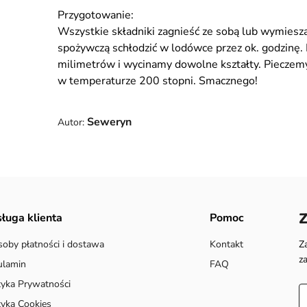
Przygotowanie:
Wszystkie składniki zagnieść ze sobą lub wymiesza
spożywczą schłodzić w lodówce przez ok. godzinę. 
milimetrów i wycinamy dowolne kształty. Pieczemy
w temperaturze 200 stopni. Smacznego!
Seweryn
Autor:
Z
ługa klienta
Pomoc
oby płatności i dostawa
Kontakt
Z
z
ulamin
FAQ
tyka Prywatności
tyka Cookies