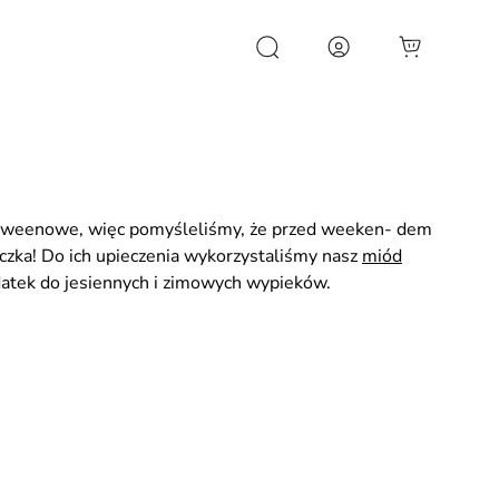
Wyszukiwarka
produktów
halloweenowe, więc pomyśleliśmy, że przed weeken- dem
zka! Do ich upieczenia wykorzystaliśmy nasz
miód
odatek do jesiennych i zimowych wypieków.