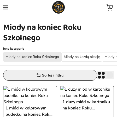
Miody na koniec Roku
jne
Szkolnego
we
Inne kategorie
ent
Miody na koniec Roku Szkolnego
Miody na każdą okazję
Miody n
zele
Sortuj i filtruj
zowane
ocyjne
1 duży miód w kartoniku
1 miód w kolorowym
na koniec Roku
pudełku na koniec Roku
Szkolnego