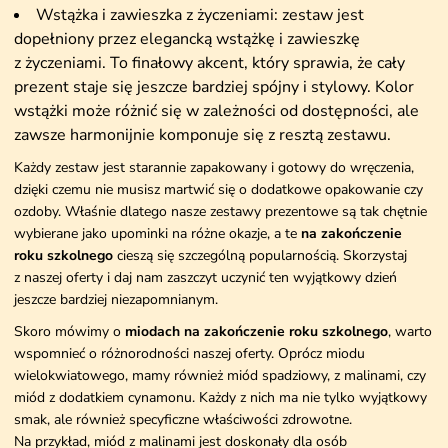
Wstążka i zawieszka z życzeniami: zestaw jest
dopełniony przez elegancką wstążkę i zawieszkę
z życzeniami. To finałowy akcent, który sprawia, że cały
prezent staje się jeszcze bardziej spójny i stylowy. Kolor
wstążki może różnić się w zależności od dostępności, ale
zawsze harmonijnie komponuje się z resztą zestawu.
Każdy zestaw jest starannie zapakowany i gotowy do wręczenia,
dzięki czemu nie musisz martwić się o dodatkowe opakowanie czy
ozdoby. Właśnie dlatego nasze zestawy prezentowe są tak chętnie
wybierane jako upominki na różne okazje, a te
na zakończenie
roku szkolnego
cieszą się szczególną popularnością. Skorzystaj
z naszej oferty i daj nam zaszczyt uczynić ten wyjątkowy dzień
jeszcze bardziej niezapomnianym.
Skoro mówimy o
miodach na zakończenie roku szkolnego
, warto
wspomnieć o różnorodności naszej oferty. Oprócz miodu
wielokwiatowego, mamy również miód spadziowy, z malinami, czy
miód z dodatkiem cynamonu. Każdy z nich ma nie tylko wyjątkowy
smak, ale również specyficzne właściwości zdrowotne.
Na przykład, miód z malinami jest doskonały dla osób