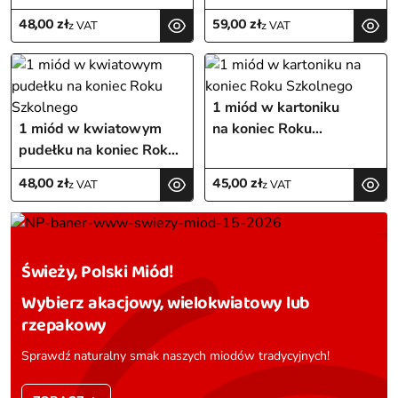
Szkolnego
48,00
zł
59,00
zł
z VAT
z VAT
Sortuj
1 miód w kartoniku
Domyślne
1 miód w kwiatowym
na koniec Roku
pudełku na koniec Roku
Szkolnego
Popularności
Szkolnego
48,00
zł
45,00
zł
z VAT
z VAT
Średnia ocena
Najnowszych
Świeży, Polski Miód!
Ceny od najniższej
Wybierz akacjowy, wielokwiatowy lub
Ceny od najwyższej
rzepakowy
Sprawdź naturalny smak naszych miodów tradycyjnych!