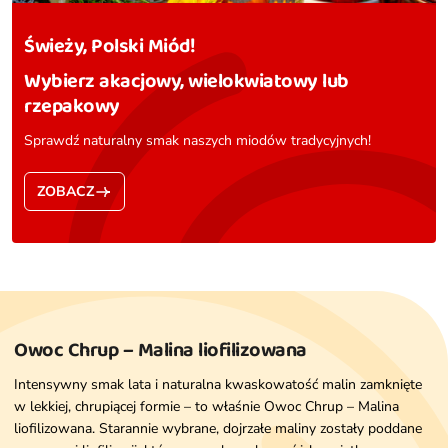
Świeży, Polski Miód!
Wybierz akacjowy, wielokwiatowy lub
rzepakowy
Sprawdź naturalny smak naszych miodów tradycyjnych!
ZOBACZ
Owoc Chrup – Malina liofilizowana
Intensywny smak lata i naturalna kwaskowatość malin zamknięte
w lekkiej, chrupiącej formie – to właśnie Owoc Chrup – Malina
liofilizowana. Starannie wybrane, dojrzałe maliny zostały poddane