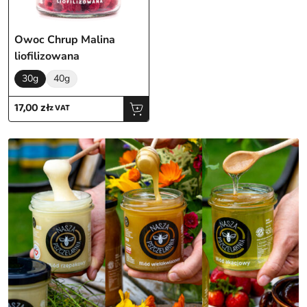
Owoc Chrup Malina
Sortuj
liofilizowana
30g
40g
Pojemność
17,00
zł
z VAT