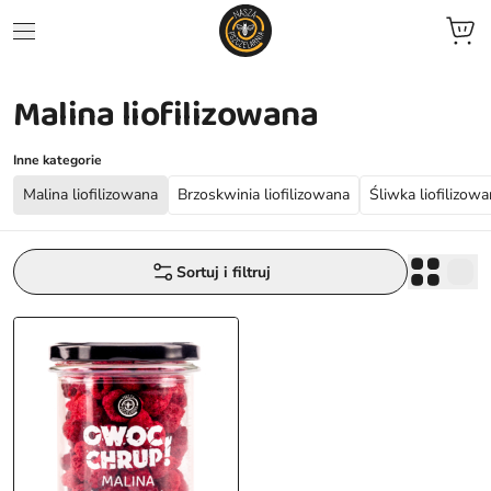
Malina liofilizowana
jne
we
Inne kategorie
Malina liofilizowana
Brzoskwinia liofilizowana
Śliwka liofilizow
ent
zele
Sortuj i filtruj
zowane
ocyjne