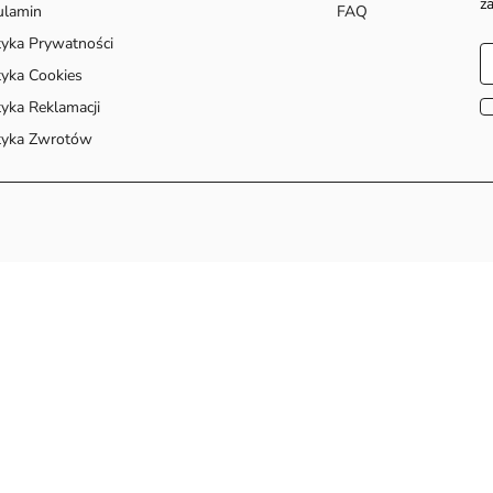
z
ulamin
FAQ
tyka Prywatności
tyka Cookies
tyka Reklamacji
tyka Zwrotów