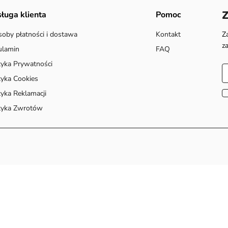
Z
ługa klienta
Pomoc
oby płatności i dostawa
Kontakt
Z
z
ulamin
FAQ
tyka Prywatności
tyka Cookies
tyka Reklamacji
tyka Zwrotów