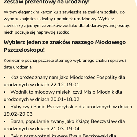
Zestaw prezentowy na urodziny!
W tym eleganckim kartoniku z zawieszką ze znakiem zodiaku do
wyboru znajdziesz idealny upominek urodzinowy. Wybierz
zawieszkę z jednym ze znaków zodiaku dla obdarowywanej osoby,
niech poczuje się naprawdę słodko!
Wybierz jeden ze znaków naszego Miodowego
Pszczeloskopu!
Koniecznie poznaj pszczele alter ego wybranego znaku i sprawdź
datę urodzenia:
Koziorożec znany nam jako Miodorożec Pospolity dla
urodzonych w dniach 22.12-19.01
Wodnik to miodowy misiek, czyli Misio Miodnik dla
urodzonych w dniach 20.01-18.02
Ryby czyli Panie Pszczerybskie dla urodzonych w dniach
19.02-20.03
Baran, popularnie zwany jako Książę Beeczysław dla
urodzonych w dniach 21.03-19.04
Byk o przewrotnej ksywce Bysiu Bączkowski dla