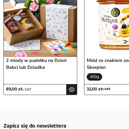
2 miody w pudełku na Dzień
Miód ze znakiem zo
Babci lub Dziadka
Skorpion
450g
89,00
zł
32,00
zł
z VAT
z VAT
Zapisz się do newslettera